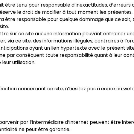
ait être tenu pour responsable d’inexactitudes, d’erreurs
e réserve le droit de modifier à tout moment les présentes
ra être responsable pour quelque dommage que ce soit, ta
ite.
ttre sur ce site aucune information pouvant entraîner une 
r, via ce site, des informations illégales, contraires à l’or
 Anticipations ayant un lien hypertexte avec le présent si
cline par conséquent toute responsabilité quant à leur con
leur utilisation.
éaction concernant ce site, n’hésitez pas à écrire au we
rvenir par l’intermédiaire d’Internet peuvent être inter
entialité ne peut être garantie.